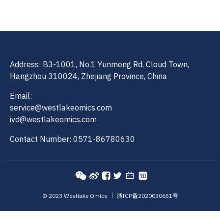
Address: B3-1001, No.1 Yunmeng Rd, Cloud Town,
Hangzhou 310024, Zhejiang Province, China
Email:
service@westlakeomics.com
ivd@westlakeomics.com
Contact Number: 0571-86780630
©️ 2023 Westlake Omics ｜
浙ICP备2020030651号