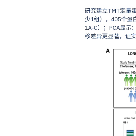
研究建立TMT定量
少1组），405个蛋
1A-C）；PCA显
移差异更显著，证实药