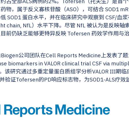
全部ALS病例的2%。Tofersen（托夫生）是首个针对
，属于反义寡核苷酸（ASO），可结合 SOD1 mRNA 
 SOD1 蛋白水平，并在临床研究中观察到 CSF/血
t light chain, NfL）水平下降。尽管 NfL 被认为
前仍缺乏能够更特异反映 Tofersen 药效学作用与治
ogen公司团队在Cell Reports Medicine上发表了题为“Id
e biomarkers in VALOR clinical trial CSF via multip
的研究。该研究通过多重定量蛋白质组学分析VALOR III
并验证Tofersen的PD响应标志物，为SOD1-ALS