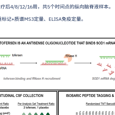
疗后4/8/12/16周，共5个时间点的纵向脑脊液样本。
6重标记+质谱MS3定量、ELISA免疫定量。