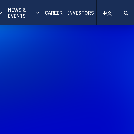
NEWS &
CAREER
INVESTORS
中文
EVENTS