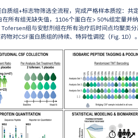
蛋白质组+标志物筛选全流程，完成严格样本质控：共定
白在所有组无缺失值，1106个蛋白在> 50%组定量并纳
示：Tofersen组与安慰剂组在所有治疗后时间点均聚
物对CSF蛋白质组的持续、特异性调控（Fig. 1D）