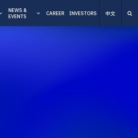
NEWS &
CAREER
INVESTORS
中文
EVENTS