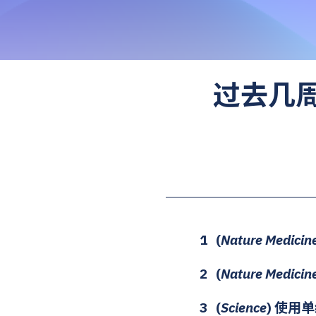
过去几
1
(
Nature Medicin
2
(
Nature Medicin
3 (
Science
) 使