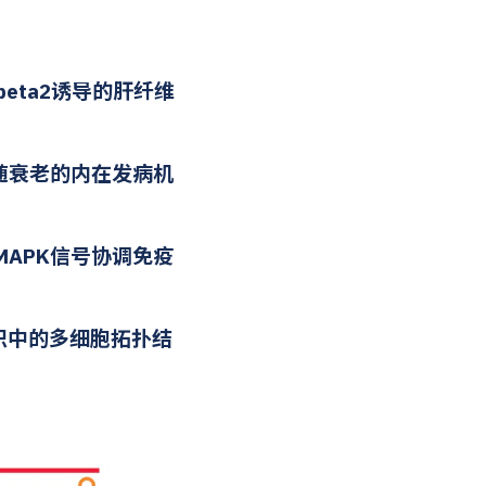
Fbeta2诱导的肝纤维
随衰老的内在发病机
/MAPK信号协调免疫
组织中的多细胞拓扑结