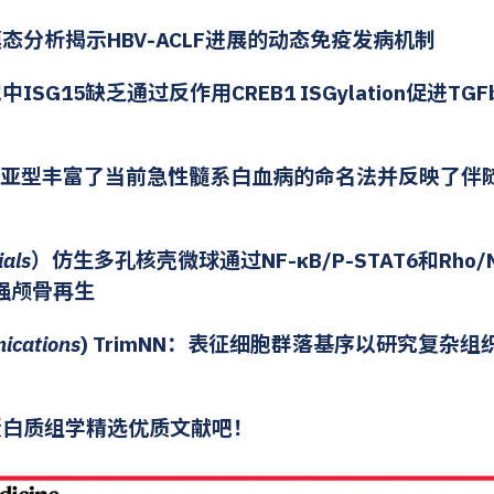
模态分析揭示HBV-ACLF进展的动态免疫发病机制
中ISG15缺乏通过反作用CREB1 ISGylation促进TG
质组亚型丰富了当前急性髓系白血病的命名法并反映了伴
ials
）仿生多孔核壳微球通过NF-κB/P-STAT6和Rho
强颅骨再生
ications
) TrimNN：表征细胞群落基序以研究复杂
蛋白质组学精选优质文献吧！