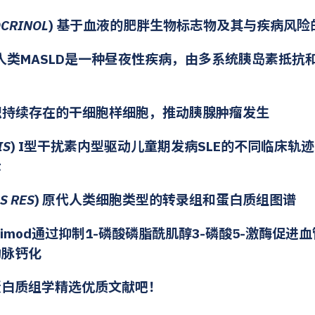
OCRINOL
) 基于血液的肥胖生物标志物及其与疾病风险
 人类MASLD是一种昼夜性疾病，由多系统胰岛素抵
D标识持续存在的干细胞样细胞，推动胰腺肿瘤发生
IS
) I型干扰素内型驱动儿童期发病SLE的不同临床轨
示
S RES
) 原代人类细胞类型的转录组和蛋白质组图谱
pilimod通过抑制1-磷酸磷脂酰肌醇3-磷酸5-激酶促
动脉钙化
蛋白质组学精选优质文献吧！