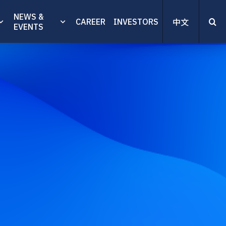
NEWS &
CAREER
INVESTORS
中文
EVENTS