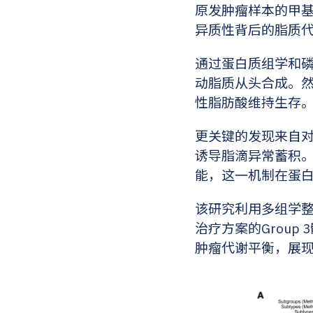
原发肿瘤样本的甲
异质性背后的脂质
通过蛋白质组学和磷
动脂质从头合成。
性脂肪酸维持生存
更关键的发现来自对
诱导脂滴异常蓄积
能，这一机制在蛋
该研究利用多组学整
治疗方案的Grou
肿瘤代谢平衡，展