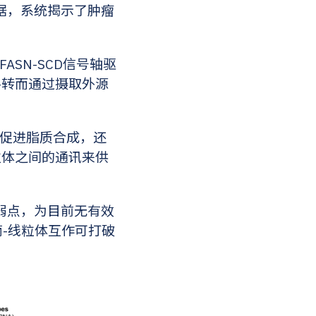
据，系统揭示了肿瘤
SN-SCD信号轴驱
—转而通过摄取外源
仅促进脂质合成，还
粒体之间的通讯来供
弱点，为目前无有效
滴-线粒体互作可打破