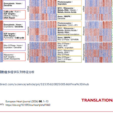
母细胞瘤多组学队列特征分析
rect.com/science/article/pii/S153561082500546X?via%3Dihub