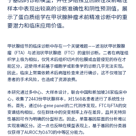
于基因的诊断模型，并在多组独立回顾性及前瞻性
样本中表现出较高的诊断准确性和阴性预测值，展
示了蛋白质组学在甲状腺肿瘤术前精准诊断中的重
要潜力和临床应用价值。
甲状腺结节的临床诊断中存在一个关键难题——滤泡状甲状腺腺
瘤（FTA）与滤泡状甲状腺癌（FTC）的鉴别诊断。二者在病理组
织学上极为相似，仅凭术后组织切片的包膜或血管侵犯的存在才
能区分，这使得术前基于细胞学或影像学的诊断几乎无法实现。
因此，临床上常需依赖术后病理检查来进行确诊，这不仅增加了
患者的手术风险，也造成了资源浪费。
本研究通过多中心、大样本设计，联合中国和新加坡24家临床中
心，收集了2443份甲状腺样本，对1568名患者进行了系统性分
析。首先，通过66-gene panel的二代测序发现，FTC与FTA的突
变谱结构相似，仅在群体中的突变频率上存在差异，且并无特异
性基因可作为明确的分型标志。因此，单靠基因层面的分析难以
实现准确区分。这一点也反映在模型表现上，基于基因的分类器
仅获得了AUROC为0.670的中等区分能力。