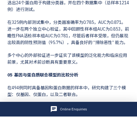
选出24个蛋白用于构建分类器，并在四个数据集中（总样本1214
例）进行测试。
在325例内部测试集中，分类器准确率为0.785，AUC为0.871。
进一步在两个独立中心验证，其中回顾性样本组AUC为0.853，前
瞻性FNA活检样本组AUC为0.781，尽管后者样本受限，但仍展现
出较高的阴性预测值（95.7%），具备良好的 “排除恶性” 能力。
多个中心的外部验证进一步证实了该模型的泛化能力和临床应用
前景，尤其对术前诊断具有重要意义。
05 基因与蛋白质联合模型的比较分析
在494例同时具备基因和蛋白数据的样本中，研究构建了三个模
型：仅基因、仅蛋白，以及二者联合。
结果显示，联合模型AUC为0.893，虽略高于蛋白模型（24蛋
Online Enquiries
白），但提升主要归功于蛋白特征，基因信息的增益有限。该联
合模型在独立测试集中表现稳定，准确率为0.820，特异性高达
0.897，进一步验证了蛋白质组学在分类性能上的主导性和临床价
值。