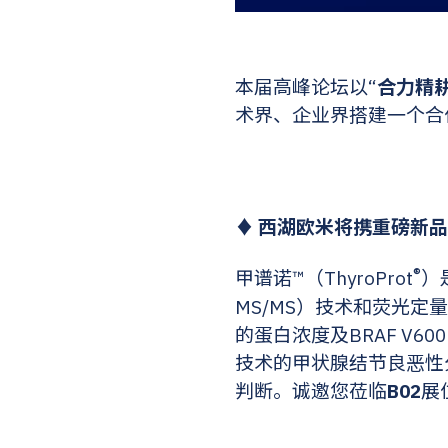
本届高峰论坛以“
合力精
术界、企业界搭建一个合
♦ 西湖欧米将携重磅新品“甲
®
甲谱诺™（ThyroProt
）
MS/MS）技术和荧光定
的蛋白浓度及BRAF V
技术的甲状腺结节良恶性
判断。诚邀您莅临
B02
展