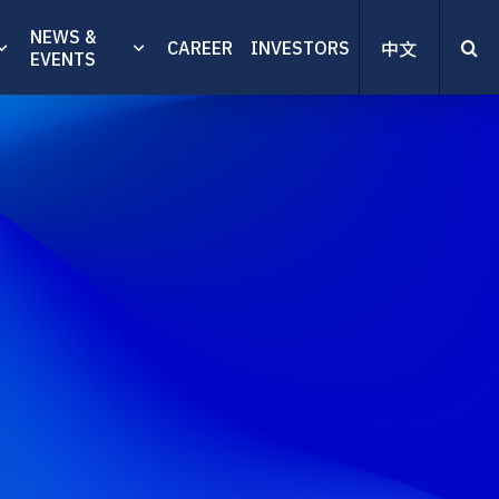
NEWS &
CAREER
INVESTORS
中文
EVENTS