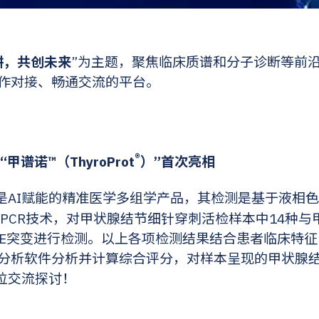
耕，共创未来
”为主题，聚焦临床质谱和分子诊断等前
作对接、畅通交流的平台。
®
谱诺™（ThyroProt
）”首次亮相
是AI赋能的精准医学多组学产品，其检测是基于液相色谱
量PCR技术，对甲状腺结节细针穿刺活检样本中14种
600E突变进行检测。以上各项检测结果结合患者临床特
分析软件分析并计算综合评分，对样本呈现的甲状腺
位交流探讨！