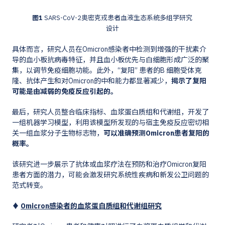
图1
SARS-CoV-2奥密克戎患者血液生态系统多组学研究
设计
具体而言，研究人员在Omicron感染者中检测到增强的干扰素介
导的血小板抗病毒特征，并且血小板优先与白细胞形成广泛的聚
集，以调节免疫细胞功能。此外，“复阳” 患者的B 细胞受体克
隆、抗体产生和对Omicron的中和能力都显著减少，
揭示了复阳
可能是由减弱的免疫反应引起的。
最后，研究人员整合临床指标、血浆蛋白质组和代谢组，开发了
一组机器学习模型，利用该模型所发现的与宿主免疫反应密切相
关一组血浆分子生物标志物，
可以准确预测Omicron患者复阳的
概率。
该研究进一步展示了抗体或血浆疗法在预防和治疗Omicron复阳
患者方面的潜力，可能会激发研究系统性疾病和新发公卫问题的
范式转变。
♦
Omicron感染者的血浆蛋白质组和代谢组研究