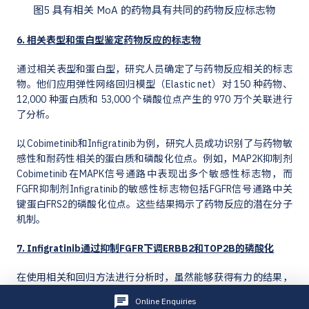
图5 具有相关 MoA 的药物具有共同的药物反应标志物
6. 相关表型和蛋白型鉴定药物反应的标志物
通过相关表型和蛋白型，研究人员确定了与药物反应相关的标志
物。他们应用弹性网络回归模型（Elastic net）对 150 种药物、
12,000 种蛋白质和 53,000 个磷酸位点产生的 970 万个关联进行
了分析。
以Cobimetinib和Infigratinib为例，研究人员成功识别了与药物敏
感性和耐药性相关的蛋白质和磷酸化位点。例如，MAP2K抑制剂
Cobimetinib在MAPK信号通路中表现出多个敏感性标志物，而
FGFR抑制剂Infigratinib的敏感性标志物包括FGFR信号通路中关
键蛋白FRS2的磷酸化位点。这些结果揭示了药物反应的潜在分子
机制。
7. Infigratinib通过抑制FGFR下调ERBB2和TOP2B的磷酸化
在使用相关和回归方法进行分析时，虽然能够获得有力的结果，
但并不一定意味有因果关系。为了跟进前一部分的一些观察结
Online Enquiries
果，研究人员在FGFR2过表达和FGFR2抑制剂敏感的腭部肉瘤细