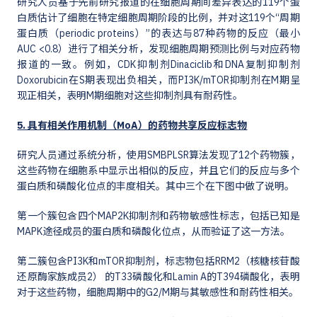
研究人员基于先前研究报道的在细胞周期间差异表达的119个蛋
白质估计了细胞在特定细胞周期阶段的比例，并对这119个“周期
蛋白质（periodic proteins）”的表达与87种药物的反应（最小
AUC <0.8）进行了相关分析，发现细胞周期预测比例与对应药物
报道的一致。例如，CDK抑制剂Dinaciclib和DNA复制抑制剂
Doxorubicin在S期表现出负相关，而PI3K/mTOR抑制剂在M期呈
现正相关，表明M期细胞对这些抑制剂具有耐药性。
5. 具有相关作用机制（MoA）的药物共享反应标志物
研究人员通过系统分析，使用SMBPLSR算法发现了12个药物簇，
这些药物在细胞系中显示出相似的反应，并且它们的反应与多个
蛋白质和磷酸化位点的丰度相关。其中三个在下图中做了说明。
第一个簇包含四个MAP2K抑制剂和药物敏感性标志，包括已知是
MAPK途径成员的蛋白质和磷酸化位点，从而验证了这一方法。
第二簇包含PI3K和mTOR抑制剂，标志物包括RRM2（核糖核苷酸
还原酶家族成员2） 的T33磷酸化和Lamin A的T394磷酸化，表明
对于这些药物，细胞周期中的G2/M期与其敏感性和耐药性相关。