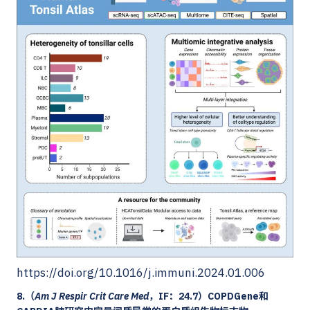
https://doi.org/10.1016/j.immuni.2024.01.006
8.（
Am J Respir Crit Care Med
，IF：24.7）COPDGene和