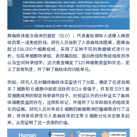
腭扁桃体是次级淋巴器官（SLO），代表着抵御吸入或摄入病原
体的第一道免疫防线。研究人员绘制了人类扁桃体图谱，图谱由
超过556,000个细胞组成，采用了五种不同的数据模式进行分
析，包括单细胞转录组、表观基因组、蛋白质组和免疫组库测序
以及空间转录组学。这次普查确定了121种细胞类型和状态，定
义了发育轨迹，并了解了扁桃体的功能单元。
例如，研究人员对髓样扁桃体亚型进行了分层，确定了在滤泡相
关 T 细胞和 B 细胞中局部活跃的 BCL6 增强子，并发现 SIX5 是
浆细胞成熟的假定转录调节因子。对验证队列的分析证实了扁桃
体细胞类型的存在、注释和标记，并提供了与年龄相关的组成变
化的证据。研究人员对来自 B 细胞的套细胞淋巴瘤细胞进行了注
释，将转录异质性与人类扁桃体的正常 B 细胞分化状态联系起
来，从而证明了这一资源的价值。