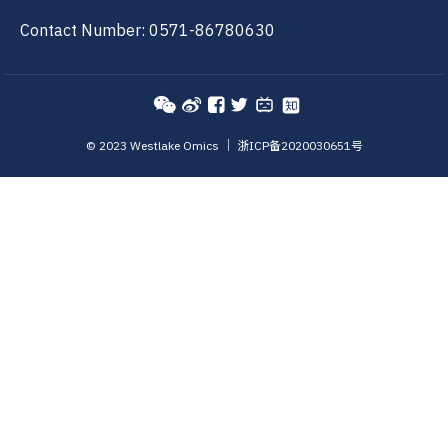
Contact Number: 0571-86780630
©️ 2023 Westlake Omics ｜
浙ICP备2020030651号