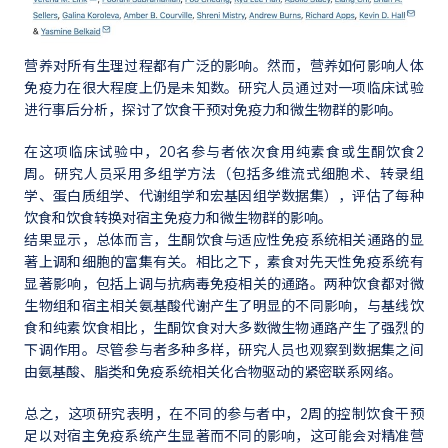
营养对所有生理过程都有广泛的影响。然而，营养如何影响人体
免疫力在很大程度上仍是未知数。研究人员通过对一项临床试验
进行事后分析，探讨了饮食干预对免疫力和微生物群的影响。
在这项临床试验中，20名参与者依次食用纯素食或生酮饮食2
周。研究人员采用多组学方法（包括多维流式细胞术、转录组
学、蛋白质组学、代谢组学和宏基因组学数据集），评估了每种
饮食和饮食转换对宿主免疫力和微生物群的影响。
结果显示，总体而言，生酮饮食与适应性免疫系统相关通路的显
著上调和细胞的富集有关。相比之下，素食对先天性免疫系统有
显著影响，包括上调与抗病毒免疫相关的通路。两种饮食都对微
生物组和宿主相关氨基酸代谢产生了明显的不同影响，与基线饮
食和纯素饮食相比，生酮饮食对大多数微生物通路产生了强烈的
下调作用。尽管参与者多种多样，研究人员也观察到数据集之间
由氨基酸、脂类和免疫系统相关化合物驱动的紧密联系网络。
总之，这项研究表明，在不同的参与者中，2周的控制饮食干预
足以对宿主免疫系统产生显著而不同的影响，这可能会对精准营