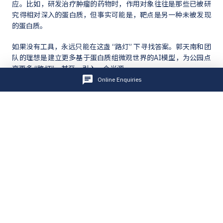
应。比如，研发治疗肿瘤的药物时，作用对象往往是那些已被研
究得相对深入的蛋白质，但事实可能是，靶点是另一种未被发现
的蛋白质。
如果没有工具，永远只能在这盏 “路灯” 下寻找答案。郭天南和团
队的理想是建立更多基于蛋白质组微观世界的AI模型，为公园点
亮更多 “路灯”，甚至，引入一个光源。
Online Enquiries
随着技术的快速发展，理想正一步步向现实迈进。AI，不仅推动
着基础科学研究突破，而且驱动着前沿科研成果的落地应用，为
生物医药产业发展注入强大动力。
当前，杭州正加速布局未来产业和前沿技术，加快AI+医疗产业
链深度应用，鼓励企业布局AI+医疗等前沿赛道。
正是AI的赋能，让这种微观世界里的探索成为可能。AI，正在改
变我们的生活，也改变着我们对生命、对健康的理解。
▼ 本文原载于《杭州日报》，西湖欧米获权转载。