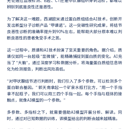
无论通过血液检测、B超、CT还是甲状腺组织穿刺活检，都难以
辨别到底是良性还是恶性。
为了解决这一难题，西湖欧米通过蛋白质组结合AI技术，创新开
发出新型分子诊断产品 “甲谱诺”。这一突破性研究成果，将结节
良恶性诊断的准确率提升到90%左右，能帮助大部分原本难以判
断良恶性的患者免受手术之苦。
这一过程中，质谱和AI技术扮演了至关重要的角色。据介绍，质
谱仪如同一台超级 “显微镜”，能精确捕捉到蛋白质的变化。AI充
当了 “大脑”，通过深度学习和数据分析，将海量蛋白质组信息转
化为检测报告，判断出风险高低。
“对甲状腺结节进行判断时，我们引入了多个参数，可以检测多个
蛋白联合基因。” 郭天南拿起一个矿泉水瓶打比方，“用一个手指
拿不起瓶子，我们可以用三四个手指一起。每个手指与瓶体的接
触点，就像AI模型的一个参数。”
多参数、多指标之下，就需要借助AI模型开展分析、解读。同
时，通过对已知数据的训练，该模型给出的判断会越来越精准。