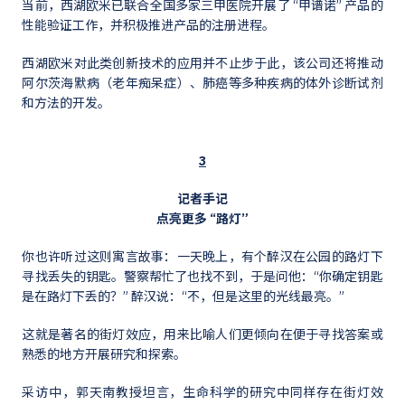
当前，西湖欧米已联合全国多家三甲医院开展了 “甲谱诺” 产品的
性能验证工作，并积极推进产品的注册进程。
西湖欧米对此类创新技术的应用并不止步于此，该公司还将推动
阿尔茨海默病（老年痴呆症）、肺癌等多种疾病的体外诊断试剂
和方法的开发。
3
记者手记
点亮更多 “路灯”
你也许听过这则寓言故事：一天晚上，有个醉汉在公园的路灯下
寻找丢失的钥匙。警察帮忙了也找不到，于是问他：“你确定钥匙
是在路灯下丢的？” 醉汉说：“不，但是这里的光线最亮。”
这就是著名的街灯效应，用来比喻人们更倾向在便于寻找答案或
熟悉的地方开展研究和探索。
采访中，郭天南教授坦言，生命科学的研究中同样存在街灯效