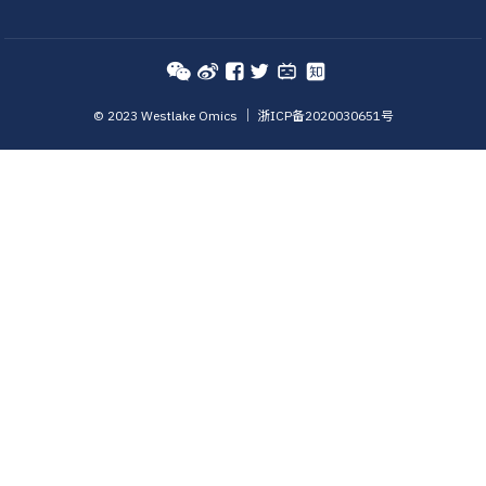
©️ 2023 Westlake Omics ｜
浙ICP备2020030651号