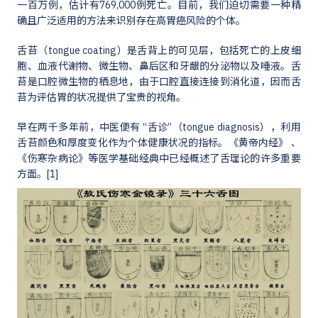
一百万例，估计有769,000例死亡。目前，我们迫切需要一种精
确且广泛适用的方法来识别存在高胃癌风险的个体。
舌苔（tongue coating）是舌背上的可见层，包括死亡的上皮细
胞、血液代谢物、微生物、鼻后区和牙龈的分泌物以及唾液。舌
苔是口腔微生物的栖息地，由于口腔直接连接到消化道，因而舌
苔为评估胃的状况提供了宝贵的视角。
早在两千多年前，中医便有 “舌诊”（tongue diagnosis），利用
舌苔颜色和厚度变化作为个体健康状况的指标。《黄帝内经》 、
《伤寒杂病论》等医学基础经典中已经概述了舌理论的许多重要
方面。[1]