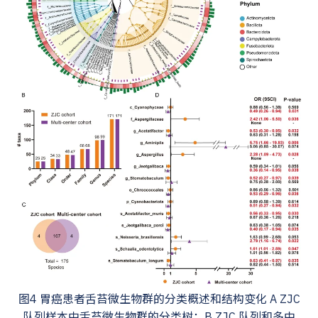
图4 胃癌患者舌苔微生物群的分类概述和结构变化 A ZJC
队列样本中舌苔微生物群的分类树；B ZJC 队列和多中