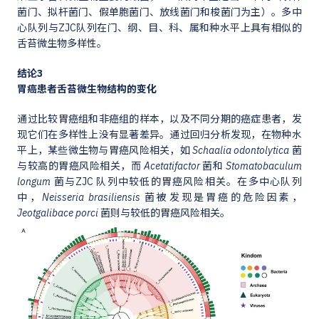
菌门、拟杆菌门、假单胞菌门、放线菌门和梭菌门为主）。多中
心队列与ZJC队列在门、纲、目、科、属和种水平上具有相似的
舌苔微生物多样性。
结论3
胃癌患者舌苔微生物结构的变化
通过比较胃癌组和非癌组的样本，以及不同分期的癌症患者，发
现它们在多样性上没有显著差异。通过回归分析发现，在物种水
平上，某些微生物与胃癌风险相关，如
Schaalia odontolytica
菌
与较高的胃癌风险相关，而
Acetatifactor
菌和
Stomatobaculum
longum
菌与ZJC 队列中较低的胃癌风险相关。在多中心队列
中，
Neisseria brasiliensis
菌被发现是胃癌的危险因素，
Jeotgalibace porci
菌则与较低的胃癌风险相关。